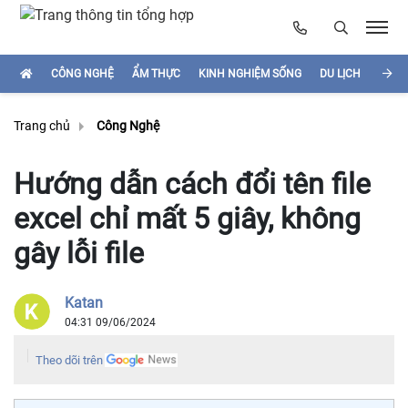
CÔNG NGHỆ
ẨM THỰC
KINH NGHIỆM SỐNG
DU LỊCH
HÌNH
Trang chủ
Công Nghệ
Hướng dẫn cách đổi tên file
excel chỉ mất 5 giây, không
gây lỗi file
Katan
04:31 09/06/2024
Theo dõi trên