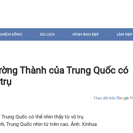
GHIỆM SỐNG
DU LỊCH
HÌNH ẢNH ĐẸP
LÀM ĐẸP
ường Thành của Trung Quốc có
trụ
Theo dõi trên
h, Trung Quốc nhìn từ trên cao. Ảnh: Xinhua