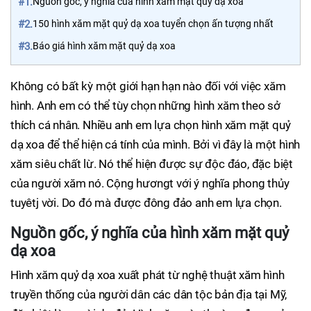
#1.
Nguồn gốc, ý nghĩa của hình xăm mặt quỷ dạ xoa
#2.
150 hình xăm mặt quỷ dạ xoa tuyển chọn ấn tượng nhất
#3.
Báo giá hình xăm mặt quỷ dạ xoa
Không có bất kỳ một giới hạn hạn nào đối với việc xăm
hình. Anh em có thể tùy chọn những hình xăm theo sở
thích cá nhân. Nhiều anh em lựa chọn hình xăm mặt quỷ
dạ xoa để thể hiện cá tính của mình. Bởi vì đây là một hình
xăm siêu chất lừ. Nó thể hiện được sự độc đáo, đặc biệt
của người xăm nó. Cộng hươngt với ý nghĩa phong thủy
tuyêtj vời. Do đó mà được đông đảo anh em lựa chọn.
Nguồn gốc, ý nghĩa của hình xăm mặt quỷ
dạ xoa
Hình xăm quỷ dạ xoa xuất phát từ nghệ thuật xăm hình
truyền thống của người dân các dân tộc bản địa tại Mỹ,