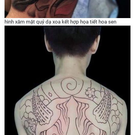
hình xăm mặt quỷ dạ xoa kết hợp họa tiết hoa sen