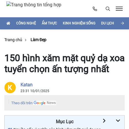
CÔNG NGHỆ
ẨM THỰC
KINH NGHIỆM SỐNG
DU LỊCH
HÌNH
Trang chủ
Làm Đẹp
150 hình xăm mặt quỷ dạ xoa
tuyển chọn ấn tượng nhất
Katan
23:31 10/01/2025
Theo dõi trên
Mục Lục