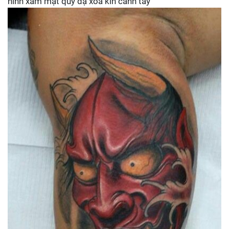
hình xăm mặt quỷ dạ xoa kín cánh tay