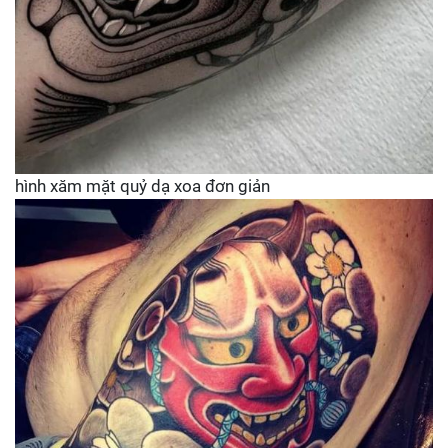
hình xăm mặt quỷ dạ xoa đơn giản