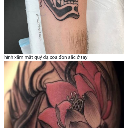
hình xăm mặt quỷ dạ xoa đơn sắc ở tay