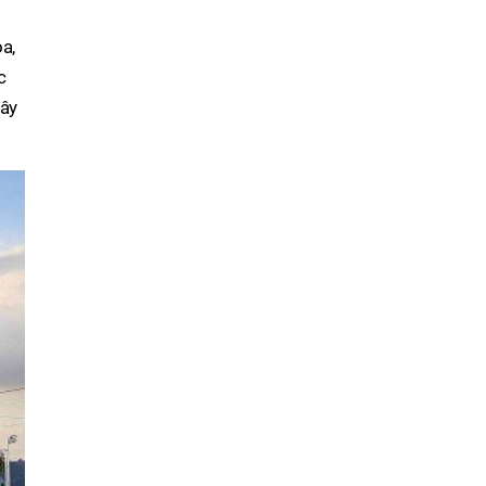
òa,
c
đây