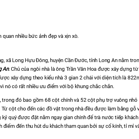
 quan nhiều bức ảnh đẹp và xịn xò.
, xã Long Hựu Đông, huyện Cần Đước, tỉnh Long An nằm tro
g An
. Chủ của ngôi nhà là ông Trần Văn Hoa được xây dựng từ
c xây dựng theo kiểu nhà 3 gian 2 chái với diện tích là 822
 vì nó có rất nhiều ưu điểm với bộ khung chắc chắn.
, trong đó bao gồm 68 cột chính và 52 cột phụ trợ vuông nhỏ
. Từ cột cho đến các đồ vật trong nhà đều được làm bằng gỗ 
g kỷ quý được đặt nằm ngay gian chính để trà nước tiếp khách
 điểm đến thu hút du khách tham quan bởi sự cổ kính, tỉ mỉ v