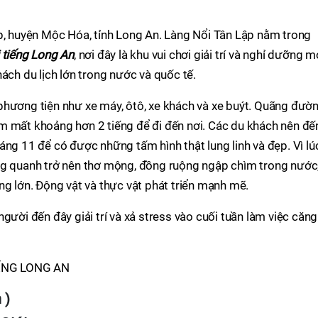
ập, huyện Mộc Hóa, tỉnh Long An. Làng Nổi Tân Lập nằm trong
i tiếng Long An
, nơi đây là khu vui chơi giải trí và nghỉ dưỡng m
ách du lịch lớn trong nước và quốc tế.
phương tiện như xe máy, ôtô, xe khách và xe buýt. Quãng đườ
m mất khoảng hơn 2 tiếng để đi đến nơi. Các du khách nên đế
áng 11 để có được những tấm hình thật lung linh và đẹp. Vì lú
ng quanh trở nên thơ mộng, đồng ruộng ngập chìm trong nước
ng lớn. Động vật và thực vật phát triển mạnh mẽ.
gười đến đây giải trí và xả stress vào cuối tuần làm việc căng
 )