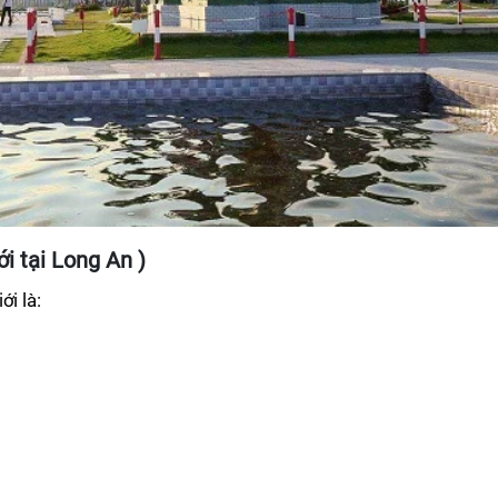
i tại Long An )
ới là: