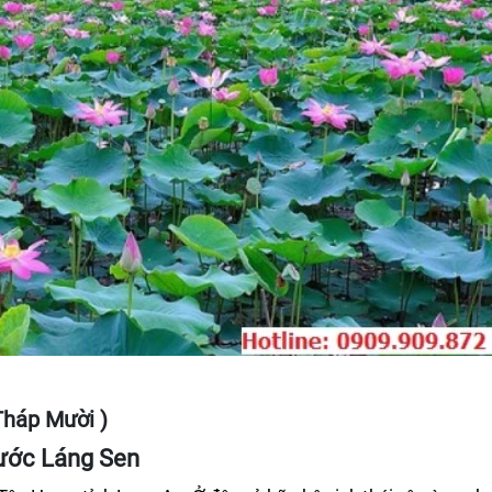
Tháp Mười )
ước Láng Sen