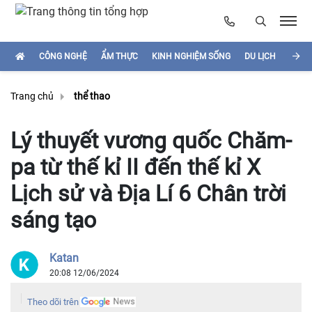
CÔNG NGHỆ
ẨM THỰC
KINH NGHIỆM SỐNG
DU LỊCH
HÌNH
Trang chủ
thể thao
Lý thuyết vương quốc Chăm-
pa từ thế kỉ II đến thế kỉ X
Lịch sử và Địa Lí 6 Chân trời
sáng tạo
Katan
20:08 12/06/2024
Theo dõi trên