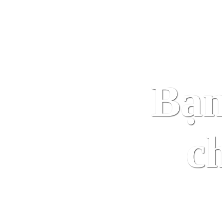
bằng cách nhấn vào nút bên 
Bạn
c