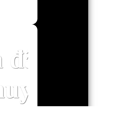
trên
 đã thích c
huyện này ?