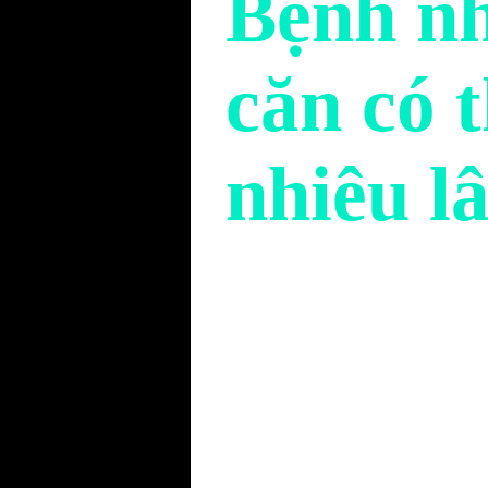
Bệnh nh
căn có 
nhiêu l