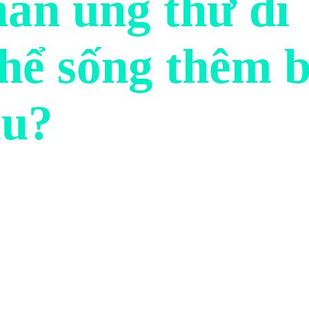
ân ung thư di
thể sống thêm 
âu?