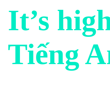
It’s hig
Tiếng 