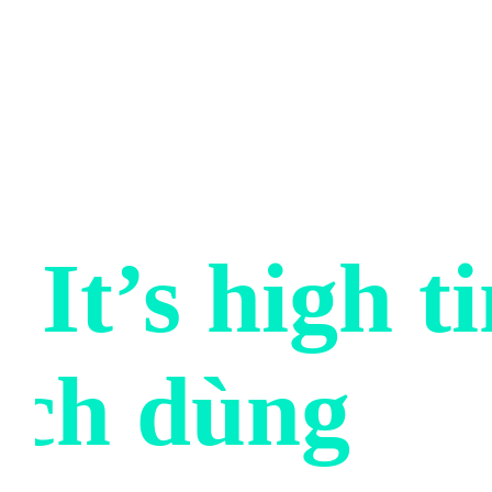
 It’s high t
ách dùng