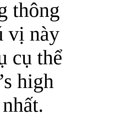
g thông
ú vị này
ụ cụ thể
’s high
nhất.