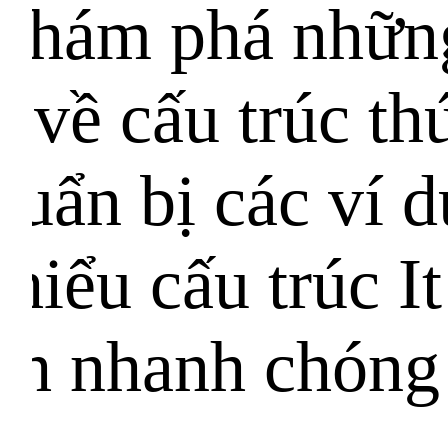
 khám phá nhữn
t về cấu trúc th
huẩn bị các ví d
hiểu cấu trúc It
ch nhanh chóng 