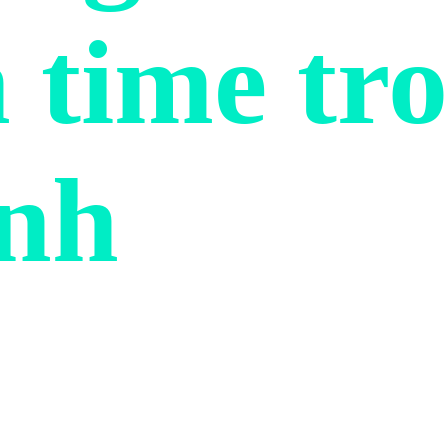
h time tr
Anh