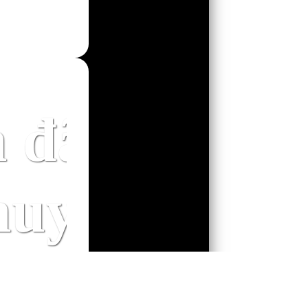
trên
 đã thích c
huyện này ?