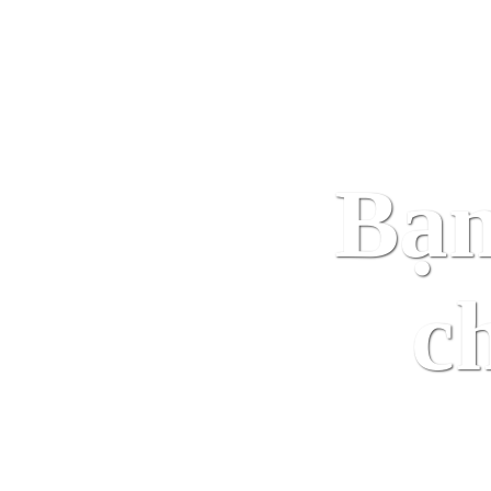
bằng cách nhấn vào nút bên 
Bạn
c