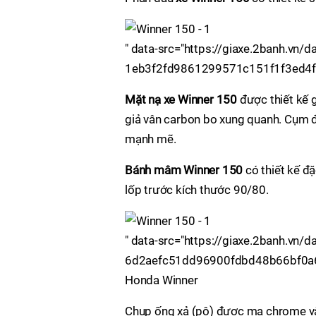
" data-src="https://giaxe.2banh.v
1eb3f2fd9861299571c151f1f3ed4f79.
Mặt nạ xe Winner 150
được thiết kế 
giả vân carbon bo xung quanh. Cụm đè
mạnh mẽ.
Bánh mâm Winner 150
có thiết kế đặ
lốp trước kích thước 90/80.
" data-src="https://giaxe.2banh.v
6d2aefc51dd96900fdbd48b66bf0a6ea.
Honda Winner
Chụp ống xả (pô) được mạ chrome và