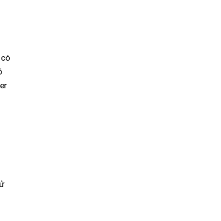
 có
ó
er
sử