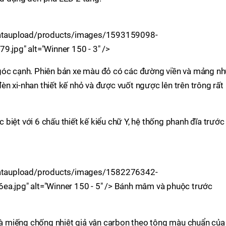
n/dataupload/products/images/1593159098-
jpg" alt="Winner 150 - 3" />
góc cạnh. Phiên bản xe màu đỏ có các đường viền và mảng n
n xi-nhan thiết kế nhỏ và được vuốt ngược lên trên trông rất
c biệt với 6 chấu thiết kế kiểu chữ Y, hệ thống phanh đĩa trước
n/dataupload/products/images/1582276342-
jpg" alt="Winner 150 - 5" /> Bánh mâm và phuộc trước
 miếng chống nhiệt giả vân carbon theo tông màu chuẩn của