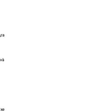
hựa
 và
 xe