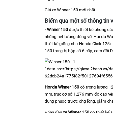
Giá xe Winner 150 mới nhất
Điểm qua một số thông tin 
-
Winner 150
được thiết kế phong các
những nét tương đồng với Honda Wav
thiết kế giống như Honda Click 125i. 
150 trang bị hộp số 6 cấp, cam đôi 
" data-src="https://giaxe.2banh.v
62dcb24a1775f82f50127694f6556238.
Honda Winner 150
có trọng lượng 122
mm, trục cơ sở 1.276 mm, độ cao y
dụng phuộc trước ống lồng, giảm chấn
Phần đầu
xe Winner 150
có thiết kế 