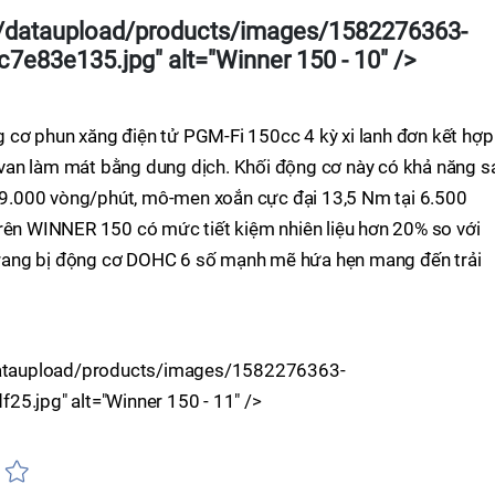
vn/dataupload/products/images/1582276363-
e83e135.jpg" alt="Winner 150 - 10" />
g cơ phun xăng điện tử PGM-Fi 150cc 4 kỳ xi lanh đơn kết hợp
van làm mát bằng dung dịch. Khối động cơ này có khả năng s
ại 9.000 vòng/phút, mô-men xoắn cực đại 13,5 Nm tại 6.500
trên WINNER 150 có mức tiết kiệm nhiên liệu hơn 20% so với
rang bị động cơ DOHC 6 số mạnh mẽ hứa hẹn mang đến trải
n/dataupload/products/images/1582276363-
jpg" alt="Winner 150 - 11" />