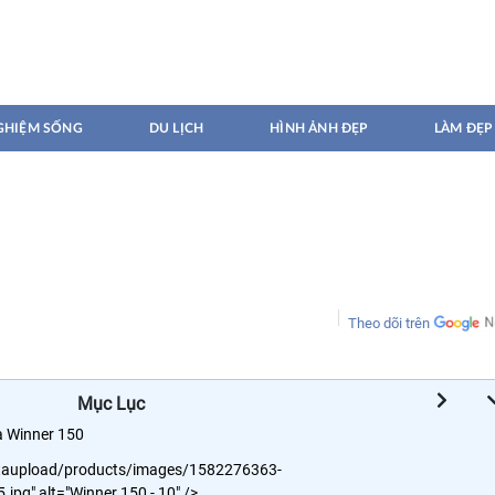
GHIỆM SỐNG
DU LỊCH
HÌNH ẢNH ĐẸP
LÀM ĐẸP
Theo dõi trên
Mục Lục
a Winner 150
dataupload/products/images/1582276363-
g" alt="Winner 150 - 10" />