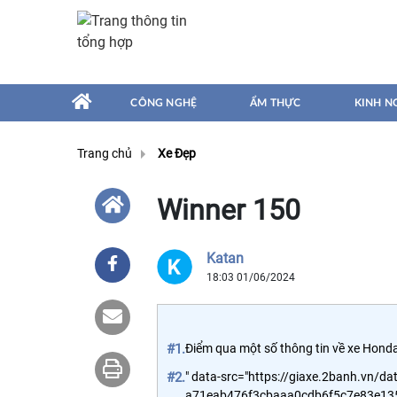
CÔNG NGHỆ
ẨM THỰC
KINH N
Trang chủ
Xe Đẹp
Winner 150
Katan
18:03 01/06/2024
#1.
Điểm qua một số thông tin về xe Hond
#2.
" data-src="https://giaxe.2banh.vn/
a71eab476f3cbaaa0cdb6f5c7e83e135.jp