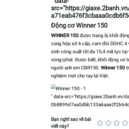
" data-
src="https://giaxe.2banh.
a71eab476f3cbaaa0cdb6f5c7
Động cơ Winner 150
WINNER 150
được trang bị khối độn
cùng hộp số 6 cấp, cam đôi DOHC 4 
sinh công suất tối đa 15,4 mã lực t
vòng/phút. Được biết, khối động cơ 
người anh em CBR150.
Winner 150
t
nghiệm mới cho tay lái Việt.
" data-src="https://giaxe.2banh.v
0b8899d7aa0dbb133a6aae2f2b64df25.
Bạn nghĩ sao về bài
viết này?