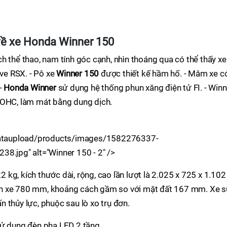
về xe Honda Winner 150
h thể thao, nam tính góc cạnh, nhìn thoáng qua có thể thấy xe
e RSX. - Pô xe
Winner 150
được thiết kế hầm hố. - Mâm xe c
-
Honda Winner
sử dụng hệ thống phun xăng điện tử FI. - Winn
DOHC, làm mát bằng dung dịch.
n/dataupload/products/images/1582276337-
jpg" alt="Winner 150 - 2" />
 kg, kích thước dài, rộng, cao lần lượt là 2.025 x 725 x 1.102
ên xe 780 mm, khoảng cách gầm so với mặt đất 167 mm. Xe 
 thủy lực, phuộc sau lò xo trụ đơn.
sử dụng đèn pha LED 2 tầng.