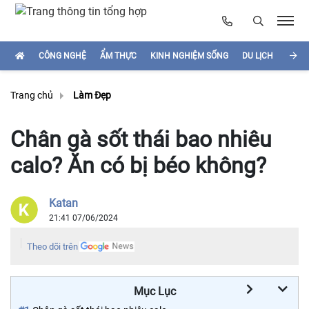
CÔNG NGHỆ
ẨM THỰC
KINH NGHIỆM SỐNG
DU LỊCH
HÌNH
Trang chủ
Làm Đẹp
Chân gà sốt thái bao nhiêu
calo? Ăn có bị béo không?
Katan
21:41 07/06/2024
Theo dõi trên
Mục Lục