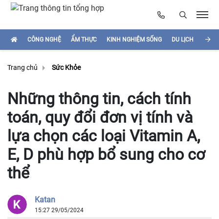
CÔNG NGHỆ
ẨM THỰC
KINH NGHIỆM SỐNG
DU LỊCH
HÌNH
Trang chủ
Sức Khỏe
Những thông tin, cách tính
toán, quy đổi đơn vị tính và
lựa chọn các loại Vitamin A,
E, D phù hợp bổ sung cho cơ
thể
Katan
15:27 29/05/2024