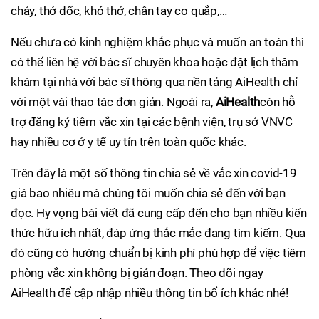
chảy, thở dốc, khó thở, chân tay co quắp,…
Nếu chưa có kinh nghiệm khắc phục và muốn an toàn thì
có thể liên hệ với bác sĩ chuyên khoa hoặc đặt lịch thăm
khám tại nhà với bác sĩ thông qua nền tảng AiHealth chỉ
với một vài thao tác đơn giản. Ngoài ra,
AiHealth
còn hỗ
trợ đăng ký tiêm vắc xin tại các bệnh viện, trụ sở VNVC
hay nhiều cơ ở y tế uy tín trên toàn quốc khác.
Trên đây là một số thông tin chia sẻ về vắc xin covid-19
giá bao nhiêu mà chúng tôi muốn chia sẻ đến với bạn
đọc. Hy vọng bài viết đã cung cấp đến cho bạn nhiều kiến
thức hữu ích nhất, đáp ứng thắc mắc đang tìm kiếm. Qua
đó cũng có hướng chuẩn bị kinh phí phù hợp để việc tiêm
phòng vắc xin không bị gián đoạn. Theo dõi ngay
AiHealth để cập nhập nhiều thông tin bổ ích khác nhé!