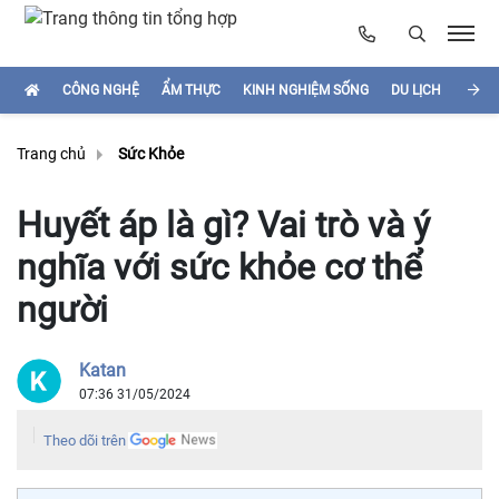
CÔNG NGHỆ
ẨM THỰC
KINH NGHIỆM SỐNG
DU LỊCH
HÌNH
Trang chủ
Sức Khỏe
Huyết áp là gì? Vai trò và ý
nghĩa với sức khỏe cơ thể
người
Katan
07:36 31/05/2024
Theo dõi trên