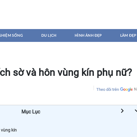
GHIỆM SỐNG
DU LỊCH
HÌNH ẢNH ĐẸP
LÀM ĐẸP
ích sờ và hôn vùng kín phụ nữ?
Theo dõi trên
Mục Lục
 vùng kín