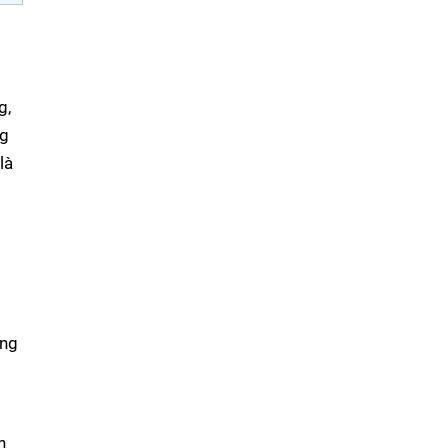
g,
ng
là
ằng
.
n