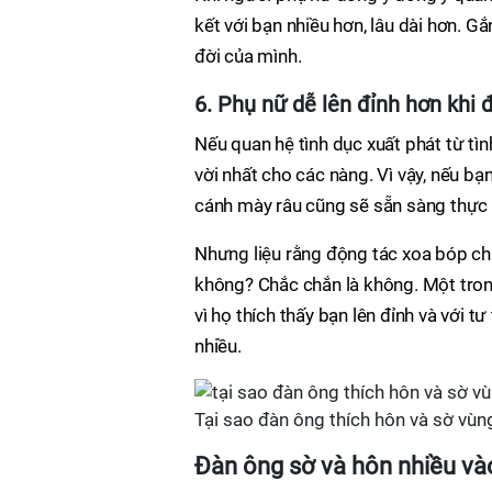
kết với bạn nhiều hơn, lâu dài hơn. 
đời của mình.
6. Phụ nữ dễ lên đỉnh hơn khi 
Nếu quan hệ tình dục xuất phát từ t
vời nhất cho các nàng. Vì vậy, nếu b
cánh mày râu cũng sẽ sẵn sàng thực 
Nhưng liệu rằng động tác xoa bóp ch
không? Chắc chắn là không. Một trong
vì họ thích thấy bạn lên đỉnh và với 
nhiều.
Tại sao đàn ông thích hôn và sờ vùn
Đàn ông sờ và hôn nhiều và