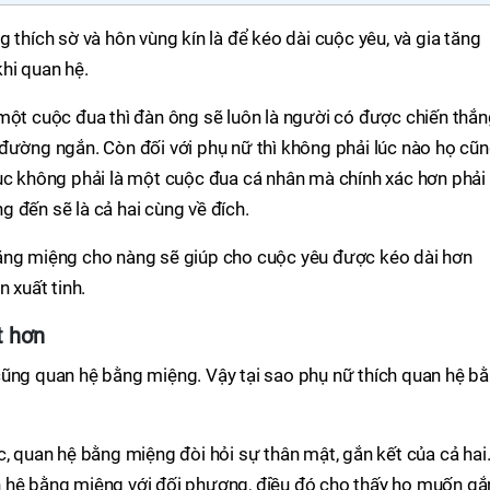
 thích sờ và hôn vùng kín là để kéo dài cuộc yêu, và gia tăng
hi quan hệ.
một cuộc đua thì đàn ông sẽ luôn là người có được chiến thắn
đường ngắn. Còn đối với phụ nữ thì không phải lúc nào họ cũ
ục không phải là một cuộc đua cá nhân mà chính xác hơn phải 
 đến sẽ là cả hai cùng về đích.
ằng miệng cho nàng sẽ giúp cho cuộc yêu được kéo dài hơn
 xuất tinh.
t hơn
cũng quan hệ bằng miệng. Vậy tại sao phụ nữ thích quan hệ b
c, quan hệ bằng miệng đòi hỏi sự thân mật, gắn kết của cả hai
 hệ bằng miệng với đối phương, điều đó cho thấy họ muốn gắ