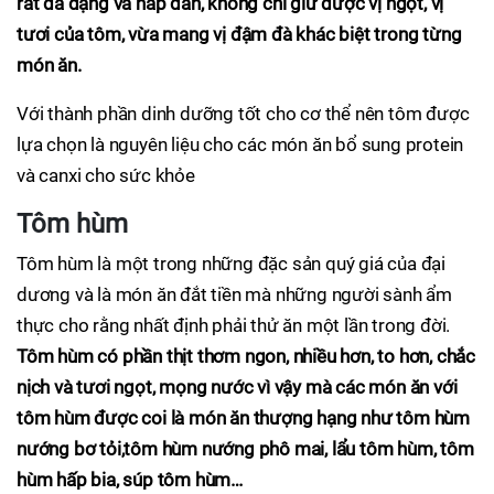
rất đa dạng và hấp dẫn, không chỉ giữ được vị ngọt, vị
tươi của tôm, vừa mang vị đậm đà khác biệt trong từng
món ăn.
Với thành phần dinh dưỡng tốt cho cơ thể nên tôm được
lựa chọn là nguyên liệu cho các món ăn bổ sung protein
và canxi cho sức khỏe
Tôm hùm
Tôm hùm là một trong những đặc sản quý giá của đại
dương và là món ăn đắt tiền mà những người sành ẩm
thực cho rằng nhất định phải thử ăn một lần trong đời.
Tôm hùm có phần thịt thơm ngon, nhiều hơn, to hơn, chắc
nịch và tươi ngọt, mọng nước vì vậy mà các món ăn với
tôm hùm được coi là món ăn thượng hạng như tôm hùm
nướng bơ tỏi,tôm hùm nướng phô mai, lẩu tôm hùm, tôm
hùm hấp bia, súp tôm hùm…