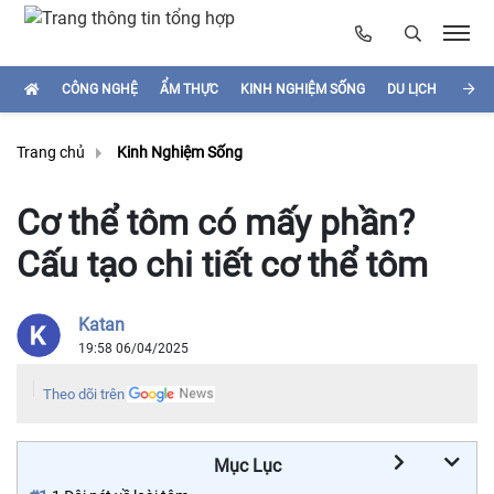
CÔNG NGHỆ
ẨM THỰC
KINH NGHIỆM SỐNG
DU LỊCH
HÌNH
Trang chủ
Kinh Nghiệm Sống
Cơ thể tôm có mấy phần?
Cấu tạo chi tiết cơ thể tôm
Katan
19:58 06/04/2025
Theo dõi trên
Mục Lục