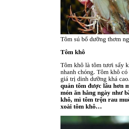
Tôm sú bổ dưỡng thơm n
Tôm khô
Tôm khô là tôm tươi sấy k
nhanh chóng. Tôm khô có 
giá trị dinh dưỡng khá cao
quản tôm được lâu hơn mà
món ăn hằng ngày như b
khô, mì tôm trộn rau mu
xoài tôm khô…