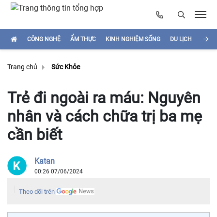
CÔNG NGHỆ
ẨM THỰC
KINH NGHIỆM SỐNG
DU LỊCH
HÌNH
Trang chủ
Sức Khỏe
Trẻ đi ngoài ra máu: Nguyên
nhân và cách chữa trị ba mẹ
cần biết
Katan
00:26 07/06/2024
Theo dõi trên