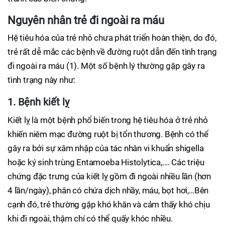
Nguyên nhân trẻ đi ngoài ra máu
Hệ tiêu hóa của trẻ nhỏ chưa phát triển hoàn thiện, do đó,
trẻ rất dễ mắc các bệnh về đường ruột dẫn đến tình trạng
đi ngoài ra máu (1). Một số bệnh lý thường gặp gây ra
tình trạng này như:
1. Bệnh kiết lỵ
Kiết lỵ là một bệnh phổ biến trong hệ tiêu hóa ở trẻ nhỏ
khiến niêm mạc đường ruột bị tổn thương. Bệnh có thể
gây ra bởi sự xâm nhập của tác nhân vi khuẩn shigella
hoặc ký sinh trùng Entamoeba Histolytica,…. Các triệu
chứng đặc trưng của kiết lỵ gồm đi ngoài nhiều lần (hơn
4 lần/ngày), phân có chứa dịch nhầy, máu, bọt hơi,…Bên
cạnh đó, trẻ thường gặp khó khăn và cảm thấy khó chịu
khi đi ngoài, thậm chí có thể quấy khóc nhiều.