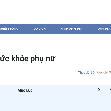
GHIỆM SỐNG
DU LỊCH
HÌNH ẢNH ĐẸP
LÀM ĐẸP
sức khỏe phụ nữ
Theo dõi trên
Mục Lục