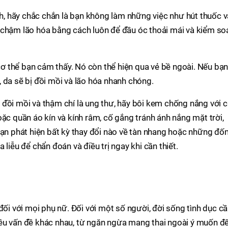
 hãy chắc chắn là bạn không làm những việc như hút thuốc v
 chậm lão hóa bằng cách luôn để đầu óc thoải mái và kiểm so
 cơ thể bạn cảm thấy. Nó còn thể hiện qua vẻ bề ngoài. Nếu bạ
 da sẽ bị đồi mồi và lão hóa nhanh chóng.
đồi mồi và thậm chí là ung thư, hãy bôi kem chống nắng với c
oặc quần áo kín và kính râm, cố gắng tránh ánh nắng mặt trời,
bạn phát hiện bất kỳ thay đổi nào về tàn nhang hoặc những đ
 liễu để chẩn đoán và điều trị ngay khi cần thiết.
đối với mọi phụ nữ. Đối với một số người, đời sống tình dục c
ều vấn đề khác nhau, từ ngăn ngừa mang thai ngoài ý muốn đ