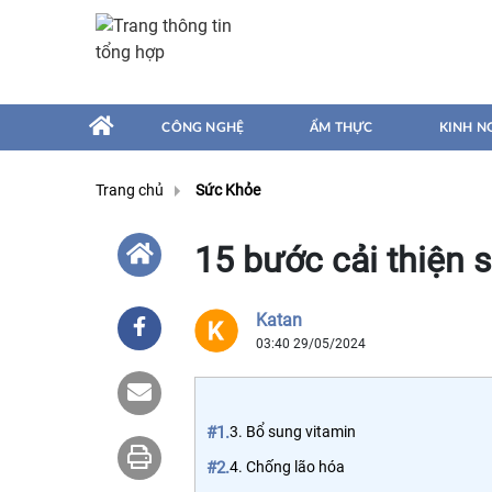
CÔNG NGHỆ
ẨM THỰC
KINH N
Trang chủ
Sức Khỏe
15 bước cải thiện 
Katan
03:40 29/05/2024
#1.
3. Bổ sung vitamin
#2.
4. Chống lão hóa