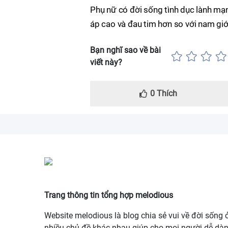
Phụ nữ có đời sống tình dục lành m
áp cao và đau tim hơn so với nam giớ
Bạn nghĩ sao về bài
viết này?
0
Thích
Trang thông tin tổng hợp melodious
Website melodious là blog chia sẻ vui về đời sống 
nhiều chủ đề khác nhau giúp cho mọi người dễ dà