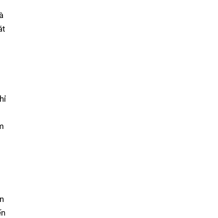
à
át
n
hỉ
ốm
ần
ến