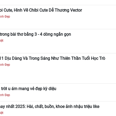
bi Cute, Hình Vẽ Chibi Cute Dễ Thương Vector
Ảnh Đẹp
trong bài thơ bằng 3 - 4 dòng ngắn gọn
iệt
11 Dịu Dàng Và Trong Sáng Như Thiên Thần Tuổi Học Trò
Ảnh Đẹp
trời u ám mang vẻ đẹp kỳ diệu
Ảnh Đẹp
hay nhất 2025: Hài, chất, buồn, khoe ảnh nhậu triệu like
iệt