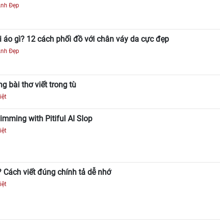
Ảnh Đẹp
 áo gì? 12 cách phối đồ với chân váy da cực đẹp
Ảnh Đẹp
 bài thơ viết trong tù
iệt
mming with Pitiful AI Slop
iệt
? Cách viết đúng chính tả dễ nhớ
iệt