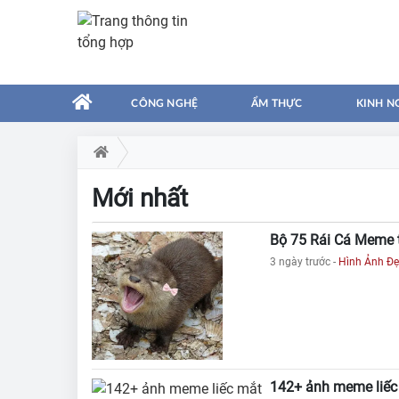
CÔNG NGHỆ
ẨM THỰC
KINH N
Mới nhất
Bộ 75 Rái Cá Meme tr
3 ngày trước
-
Hình Ảnh Đ
142+ ảnh meme liếc