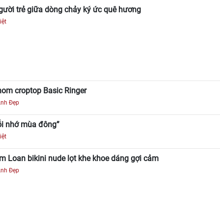
gười trẻ giữa dòng chảy ký ức quê hương
iệt
hom croptop Basic Ringer
Ảnh Đẹp
ỗi nhớ mùa đông”
iệt
m Loan bikini nude lọt khe khoe dáng gợi cảm
Ảnh Đẹp