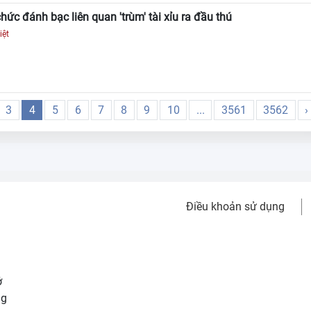
ức đánh bạc liên quan 'trùm' tài xỉu ra đầu thú
iệt
3
4
5
6
7
8
9
10
...
3561
3562
›
Điều khoản sử dụng
ở
ng