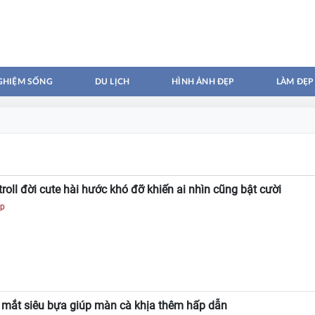
GHIỆM SỐNG
DU LỊCH
HÌNH ẢNH ĐẸP
LÀM ĐẸP
oll đời cute hài hước khó đỡ khiến ai nhìn cũng bật cười
ẹp
 mắt siêu bựa giúp màn cà khịa thêm hấp dẫn