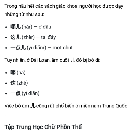
Trong hầu hết các sách giáo khoa, người học được dạy
những từ như sau:
哪儿
(nǎr) — ở đâu
这儿
(zhèr) — tại đây
一点儿
(yì diǎnr) — một chút
Tuy nhiên, ở Đài Loan, âm cuối 儿 đó
bị
bỏ đi:
哪
(nǎ)
这
(zhè)
一点
(yì diǎn)
Việc bỏ âm
儿
cũng rất phổ biến ở miền nam Trung Quốc
.
Tập Trung Học Chữ Phồn Thể