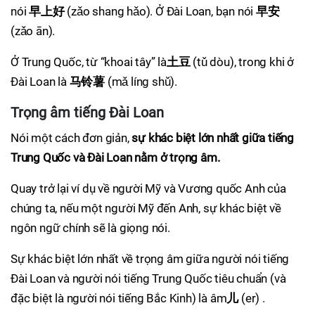
nói
早上好
(zǎo shang hǎo). Ở Đài Loan, bạn nói
早安
(zǎo ān).
Ở Trung Quốc, từ “khoai tây” là
土豆
(tǔ dòu), trong khi ở
Đài Loan là
马铃薯
(mǎ líng shǔ).
Trọng âm tiếng Đài Loan
Nói một cách đơn giản,
sự khác biệt lớn nhất giữa tiếng
Trung Quốc và Đài Loan nằm ở trọng âm.
Quay trở lại ví dụ về người Mỹ và Vương quốc Anh của
chúng ta, nếu một người Mỹ đến Anh, sự khác biệt về
ngôn ngữ chính sẽ là giọng nói.
Sự khác biệt lớn nhất về trọng âm giữa người nói tiếng
Đài Loan và người nói tiếng Trung Quốc tiêu chuẩn (và
đặc biệt là người nói tiếng Bắc Kinh) là âm
儿
(er) .