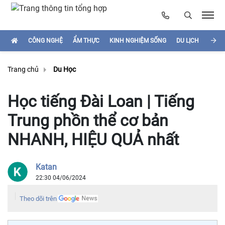
CÔNG NGHỆ
ẨM THỰC
KINH NGHIỆM SỐNG
DU LỊCH
HÌNH
Trang chủ
Du Học
Học tiếng Đài Loan | Tiếng
Trung phồn thể cơ bản
NHANH, HIỆU QUẢ nhất
Katan
22:30 04/06/2024
Theo dõi trên