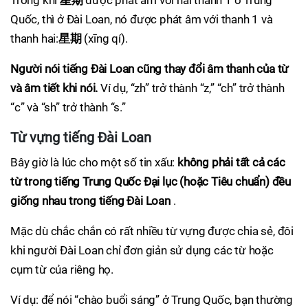
Trong khi
星期
được phát âm với hai thanh 1 ở Trung
Quốc, thì ở Đài Loan, nó được phát âm với thanh 1 và
thanh hai:
星期
(xīng qí).
Người nói tiếng Đài Loan cũng thay đổi âm thanh của từ
và âm tiết khi nói.
Ví dụ, “zh” trở thành “z,” “ch” trở thành
“c” và “sh” trở thành “s.”
Từ vựng tiếng Đài Loan
Bây giờ là lúc cho một số tin xấu:
không phải tất cả các
từ trong tiếng Trung Quốc Đại lục (hoặc Tiêu chuẩn) đều
giống nhau trong tiếng Đài Loan
.
Mặc dù chắc chắn có rất nhiều từ vựng được chia sẻ, đôi
khi người Đài Loan chỉ đơn giản sử dụng các từ hoặc
cụm từ của riêng họ.
Ví dụ: để nói “chào buổi sáng” ở Trung Quốc, bạn thường