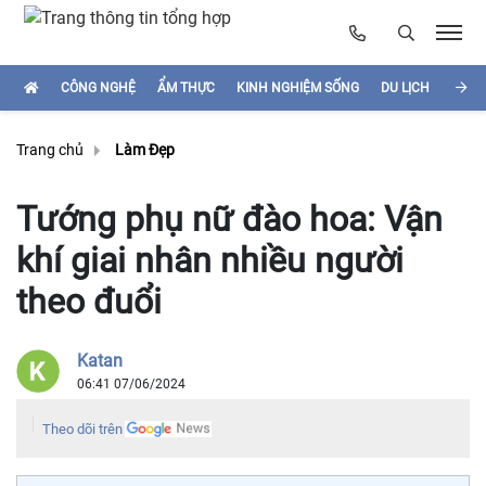
CÔNG NGHỆ
ẨM THỰC
KINH NGHIỆM SỐNG
DU LỊCH
HÌNH
Trang chủ
Làm Đẹp
Tướng phụ nữ đào hoa: Vận
khí giai nhân nhiều người
theo đuổi
Katan
06:41 07/06/2024
Theo dõi trên