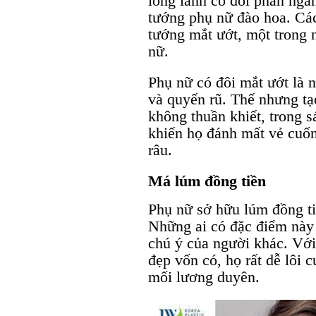
long lanh có đôi phần ngấn
tướng phụ nữ đào hoa. Các
tướng mắt ướt, một trong
nữ.
Phụ nữ có đôi mắt ướt là n
và quyến rũ. Thế nhưng tạo
không thuần khiết, trong 
khiến họ đánh mất vẻ cuố
râu.
Má lúm đồng tiền
Phụ nữ sở hữu lúm đồng tiề
Những ai có đặc điểm này 
chú ý của người khác. Với
đẹp vốn có, họ rất dễ lôi
mối lương duyên.