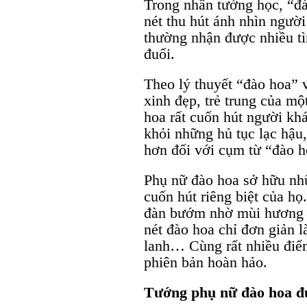
Trong nhân tướng học, “đà
nét thu hút ánh nhìn ngườ
thường nhận được nhiều t
đuổi.
Theo lý thuyết “đào hoa” 
xinh đẹp, trẻ trung của m
hoa rất cuốn hút người khá
khỏi những hủ tục lạc hậu,
hơn đối với cụm từ “đào h
Phụ nữ đào hoa sở hữu nhữ
cuốn hút riêng biệt của h
đàn bướm nhờ mùi hương c
nét đào hoa chỉ đơn giản 
lanh… Cùng rất nhiều điể
phiên bản hoàn hảo.
Tướng phụ nữ đào hoa đư