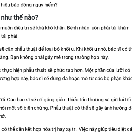
u hiệu báo động nguy hiểm?
ị như thế nào?
muộn điều trị sẽ khá khó khăn. Bệnh nhân luôn phải tái khám
tái phát.
 cần phẫu thuật để loại bỏ khối u. Khi khối u nhỏ, bác sĩ có t
 dàng. Bạn không phải gây mê trong trường hợp này.
iệc thực hiện phẫu thuật sẽ phức tạp hơn. Một phần của lưỡi có
rường hợp này, bác sĩ sẽ dùng da hoặc mô từ các bộ phận khá
ưỡi. Các bác sĩ sẽ cố gắng giảm thiểu tổn thương và giữ lại tối
khỏi một số biến chứng. Phẫu thuật có thể sẽ gây ảnh hưởng 
hở.
ó thể cần kết hợp hóa trị hay xạ trị. Việc này giúp tiêu diệt c