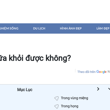
GHIỆM SỐNG
DU LỊCH
HÌNH ẢNH ĐẸP
LÀM ĐẸP
hữa khỏi được không?
Theo dõi trên
Mục Lục
Trong vùng miệng
Trong họng