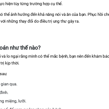
ực hiện tùy từng trường hợp cụ thể.
 có thể ảnh hưởng đến khả năng nói và ăn của bạn. Phục hồi c
ới những thay đổi do điều trị ung thư gây ra.
đoán như thế nào?
i và lo ngại rằng mình có thể mắc bệnh, bạn nên đến khám bác
rị kịp thời.
sau:
 gian qua.
đình.
g miệng, lưỡi.