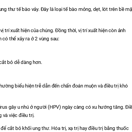
ng thư tế bào vảy. Đây là loại tế bào mỏng, dẹt, lót trên bề mặ
ị trí xuất hiện của chúng. Đồng thời, vị trí xuất hiện còn ảnh
 có thể xảy ra ở 2 vùng sau:
cắt bỏ dễ dàng hơn.
 thường biểu hiện trễ dẫn đến chẩn đoán muộn và điều trị khó
virus gây u nhú ở người (HPV) ngày càng có xu hướng tăng. Đi
và việc điều trị.
để cắt bỏ khối ung thư. Hóa trị, xạ trị hay điều trị bằng thuốc