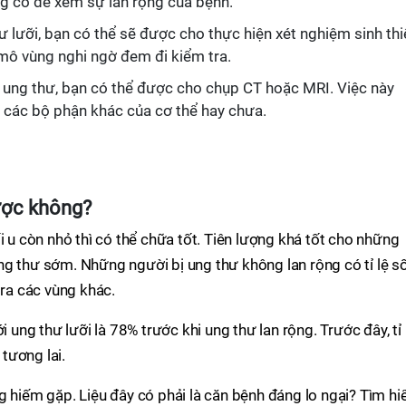
g cổ để xem sự lan rộng của bệnh.
ư lưỡi, bạn có thể sẽ được cho thực hiện xét nghiệm sinh thi
mô vùng nghi ngờ đem đi kiểm tra.
là ung thư, bạn có thể được cho chụp CT hoặc MRI. Việc này
g các bộ phận khác của cơ thể hay chưa.
ược không?
i u còn nhỏ thì có thể chữa tốt. Tiên lượng khá tốt cho những
ng thư sớm. Những người bị ung thư không lan rộng có tỉ lệ s
 ra các vùng khác.
i ung thư lưỡi là 78% trước khi ung thư lan rộng. Trước đây, tỉ 
 tương lai.
g hiếm gặp. Liệu đây có phải là căn bệnh đáng lo ngại? Tìm hi