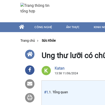
CÔNG NGHỆ
ẨM THỰC
KINH N
Trang chủ
Sức Khỏe
Ung thư lưỡi có c
Katan
13:58 11/06/2024
#1.
1. Tổng quan