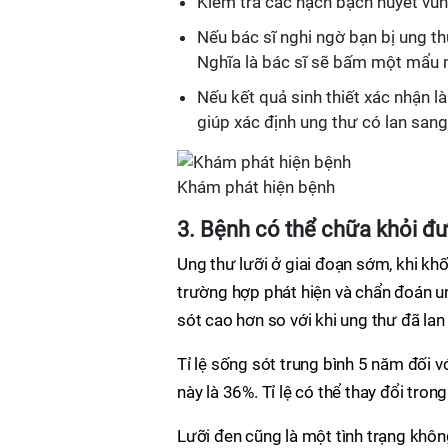
Kiểm tra các hạch bạch huyết vùn
Nếu bác sĩ nghi ngờ bạn bị ung th
Nghĩa là bác sĩ sẽ bấm một mẩu 
Nếu kết quả sinh thiết xác nhận 
giúp xác định ung thư có lan san
Khám phát hiện bệnh
3. Bệnh có thể chữa khỏi đ
Ung thư lưỡi ở giai đoạn sớm, khi khố
trường hợp phát hiện và chẩn đoán u
sót cao hơn so với khi ung thư đã lan
Tỉ lệ sống sót trung bình 5 năm đối vớ
này là 36%. Tỉ lệ có thể thay đổi trong
Lưỡi đen cũng là một tình trạng khôn