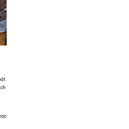
một
ách
ược