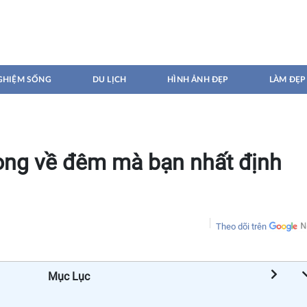
GHIỆM SỐNG
DU LỊCH
HÌNH ẢNH ĐẸP
LÀM ĐẸP
Long về đêm mà bạn nhất định
Theo dõi trên
Mục Lục