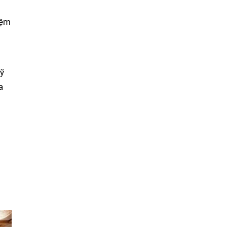
iệm
mỹ
a