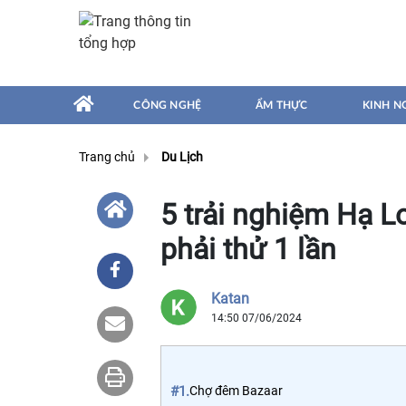
CÔNG NGHỆ
ẨM THỰC
KINH N
Trang chủ
Du Lịch
5 trải nghiệm Hạ 
phải thử 1 lần
Katan
14:50 07/06/2024
#1.
Chợ đêm Bazaar