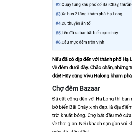
#2.
Quậy tung khu phố cổ Bãi Cháy, thưở
#3.
Xe bus 2 tầng khám phá Hạ Long
#4.
Du thuyền ăn tối
#5.
Lên đồ ra bar bãi biển cực cháy
#6.
Câu mực đêm trên Vịnh
Nếu đã có dịp đến với thành phố Hạ L
về đêm dưới đây. Chắc chắn, những t
đấy! Hãy cùng Vivu Halong khám phá 
Chợ đêm Bazaar
Đã cất công đến với Hạ Long thì bạn
bờ biển Bãi Cháy xinh đẹp, là địa đi
trời khuất bóng. Chợ bắt đầu mở cửa 
về thời gian. Nếu khách sạn gần với
giác đói đâu đấy!