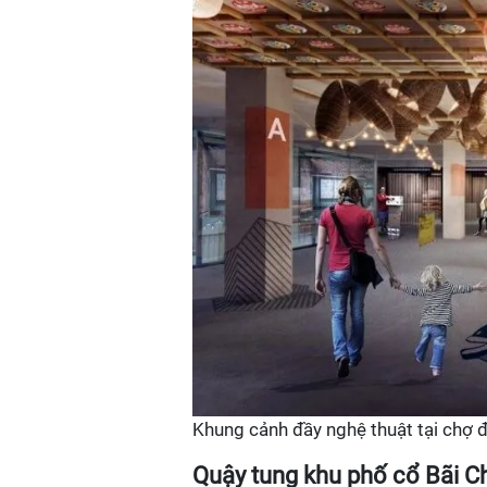
Khung cảnh đầy nghệ thuật tại chợ
Quậy tung khu phố cổ Bãi C