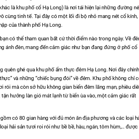
khác là khu phố cổ Hạ Long) là nơi tái hiện lại những đường né
 cùng tinh tế. Tại đây có một lối đi bộ nhỏ mang nét cổ kính,
 nập của thành phố Hạ Long.
bạn có thể tham quan bất cứ thời điểm nào trong ngày. Về đê
hững ánh đèn, mang đến cảm giác như bạn đang đứng ở phố cổ
g quên ghé qua khu phố ẩm thực đêm Hạ Long. Nơi đây chính
 thực” và những “chiếc bụng đói” về đêm. Khu phố không chỉ 
i rói mà còn sở hữu không gian biển đêm lãng mạn, phiêu diê
tận hưởng làn gió mát lạnh từ biển ùa vào, một cảm giác rất
gồm có 80 gian hàng với đủ món ăn địa phương và các loại h
loại hải sản tươi roi rói như bề bề, hàu, ngán, tôm hùm,… được