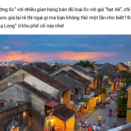
g ốc” với nhiều gian hàng bán đủ loại ốc với giá “hạt dẻ”, chỉ
n, giá lại rẻ thì ngại gì mà bạn không thử một lần cho biết? 
ạ Long” ở khu phố cổ này nhé!