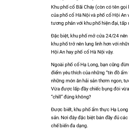
Khu phố cổ Bãi Cháy (còn có tên gọi 
của phố cổ Hà Nội và phố cổ Hội An vô
tương phản với khu phố hiện đại, tấp
Đặc biệt, khu phố mở cửa 24/24 nên 
khu phố trở nên lung linh hơn với n
Hội An hay phố cổ Hà Nội vậy.
Ngoài phố cổ Hạ Long, bạn cũng đừn
điểm yêu thích của những “tín đồ ẩm
những món ăn hải sản thơm ngon, tươ
Vừa được lấp đầy chiếc bụng đói vừa 
“chill” đúng không?
Được biết, khu phố ẩm thực Hạ Long 
sản. Nơi đây đặc biệt bán đầy đủ các 
chế biến đa dạng.